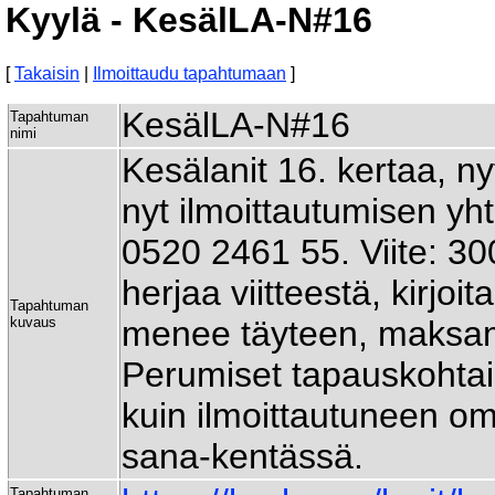
Kyylä - KesälLA-N#16
[
Takaisin
|
Ilmoittaudu tapahtumaan
]
KesälLA-N#16
Tapahtuman
nimi
Kesälanit 16. kertaa, n
nyt ilmoittautumisen yh
0520 2461 55. Viite: 3
herjaa viitteestä, kirjoi
Tapahtuman
kuvaus
menee täyteen, maksamat
Perumiset tapauskohtai
kuin ilmoittautuneen om
sana-kentässä.
Tapahtuman